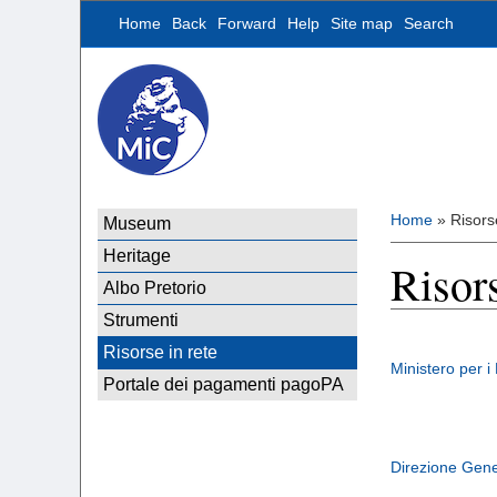
Home
Back
Forward
Help
Site map
Search
Home
»
Risors
Museum
Heritage
Risors
Albo Pretorio
Strumenti
Risorse in rete
Ministero per i 
Portale dei pagamenti pagoPA
Direzione Gener