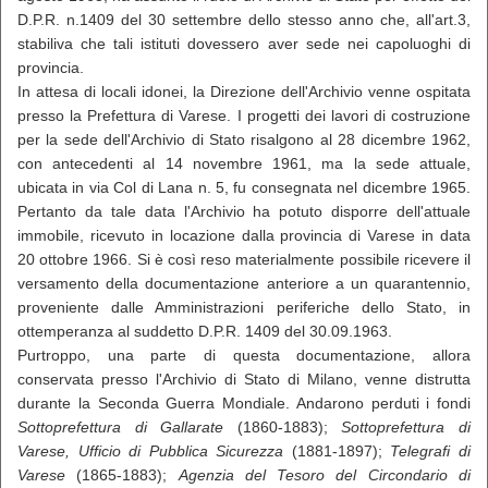
D.P.R. n.1409 del 30 settembre dello stesso anno che, all'art.3,
stabiliva che tali istituti dovessero aver sede nei capoluoghi di
provincia.
In attesa di locali idonei, la Direzione dell'Archivio venne ospitata
presso la Prefettura di Varese. I progetti dei lavori di costruzione
per la sede dell'Archivio di Stato risalgono al 28 dicembre 1962,
con antecedenti al 14 novembre 1961, ma la sede attuale,
ubicata in via Col di Lana n. 5, fu consegnata nel dicembre 1965.
Pertanto da tale data l'Archivio ha potuto disporre dell'attuale
immobile, ricevuto in locazione dalla provincia di Varese in data
20 ottobre 1966. Si è così reso materialmente possibile ricevere il
versamento della documentazione anteriore a un quarantennio,
proveniente dalle Amministrazioni periferiche dello Stato, in
ottemperanza al suddetto D.P.R. 1409 del 30.09.1963.
Purtroppo, una parte di questa documentazione, allora
conservata presso l'Archivio di Stato di Milano, venne distrutta
durante la Seconda Guerra Mondiale. Andarono perduti i fondi
Sottoprefettura di Gallarate
(1860-1883);
Sottoprefettura di
Varese, Ufficio di Pubblica Sicurezza
(1881-1897);
Telegrafi di
Varese
(1865-1883);
Agenzia del Tesoro del Circondario di